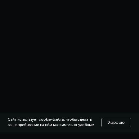
Наверх
Презентация
Публичная оферта
Политика обработки перс. данных
Разработка сайта
2021-2026. All rights reserved
Сайт использует cookie-файлы, чтобы сделать
Хорошо
ваше пребывание на нём максимально удобным